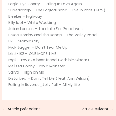
Eagle-Eye Cherry – Falling In Love Again
Supertramp – The Logical Song – Live in Paris (1979)
Bleeker – Highway
Billy Idol – White Wedding
Julian Lennon – Too Late For Goodbyes
Bruce Hornby and the Range – The Valley Road
U2 – Atomic City
Mick Jagger – Don’t Tear Me Up
blink-182 – ONE MORE TIME
mgk – my ex’s best friend (with blackbear)
Melissa Bonny – I’m a Monster
Saliva – High on Me
Disturbed – Don’t Tell Me (feat. Ann Wilson)
Falling In Reverse_Jelly Roll – All My Life
←
Article précédent
Article suivant
→