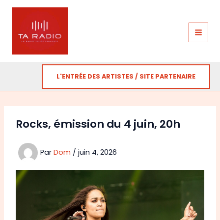
Aller
au
contenu
L'ENTRÉE DES ARTISTES / SITE PARTENAIRE
Rocks, émission du 4 juin, 20h
Par
Dom
/
juin 4, 2026