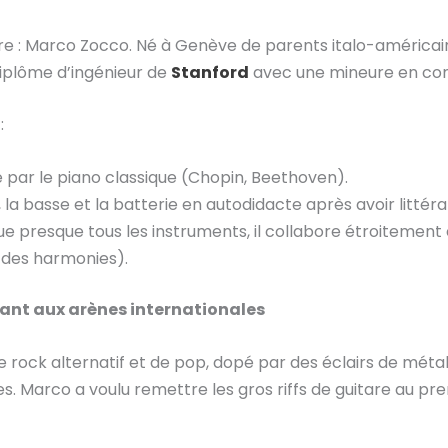
re : Marco Zocco. Né à Genève de parents italo-américains
diplôme d’ingénieur de
Stanford
avec une mineure en com
:
r le piano classique (Chopin, Beethoven).
e, la basse et la batterie en autodidacte après avoir litté
t joue presque tous les instruments, il collabore étroitement
 des harmonies).
iant aux arènes internationales
rock alternatif et de pop, dopé par des éclairs de métal,
Marco a voulu remettre les gros riffs de guitare au prem