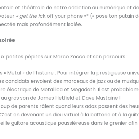
rontale et théâtrale de notre addiction au numérique et d
lvateur
« get the f
ck off your phone »* (« pose ton putain
nectée mais profondément isolée.
soirée
deux petites pépites sur Marco Zocco et son parcours :
s « Metal » de l’histoire : Pour intégrer la prestigieuse un
t des candidats envoient des morceaux de jazz ou de musiqu
e électrique de Metallica et Megadeth. Il est probablement
e au gros son de James Hetfield et Dave Mustaine !
aucoup de parents râlent quand leurs ados passent des heur
C’est en devenant un dieu virtuel à la batterie et à la gui
eille guitare acoustique poussiéreuse dans le grenier afi