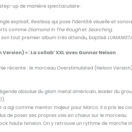
 step-up de manière spectaculaire :
ngle explosif,
Restless
, qui pose l’identité visuelle et sonor
 forts comme
Diamond In The Rough
et
Searching
.
ir son tout premier album très attendu, baptisé
LUMANIST
 Version) » : La collab’ XXL avec Gunnar Nelson
hie récente : le morceau Overstimulated (Nelson Version).
 légende absolue du glam metal américain, leader du gro
0).
ar a agi comme mentor majeur pour Marco. Il a pris les c
plus de poser ses propres voix en chœur sur le morceau.
 rock haute tension. On y retrouve un rythme de marche im