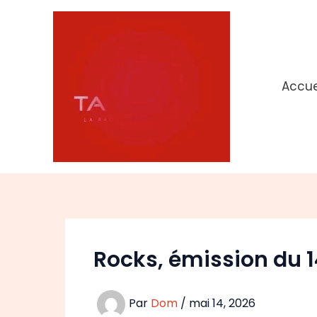
Aller
au
contenu
Accue
Rocks, émission du 1
Par
Dom
/
mai 14, 2026